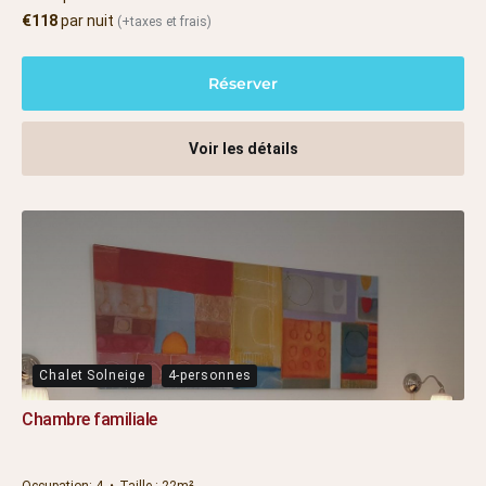
€
118
par nuit
(+taxes et frais)
Réserver
Voir les détails
Chalet Solneige
4-personnes
Chambre familiale
Occupation:
4
Taille :
22m²