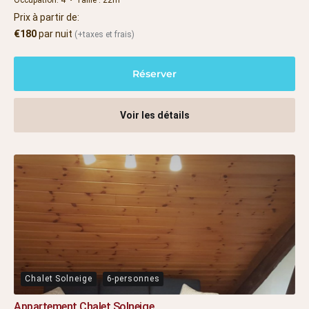
Prix à partir de:
€
180
par nuit
(+taxes et frais)
Réserver
Voir les détails
Chalet Solneige
6-personnes
Appartement Chalet Solneige