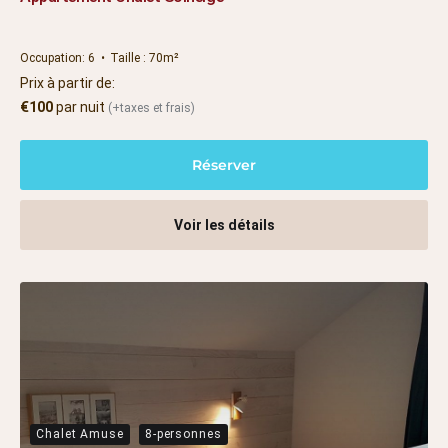
Occupation:
6
Taille :
70m²
Prix à partir de:
€
100
par nuit
(+taxes et frais)
Réserver
Voir les détails
Chalet Amuse
8-personnes