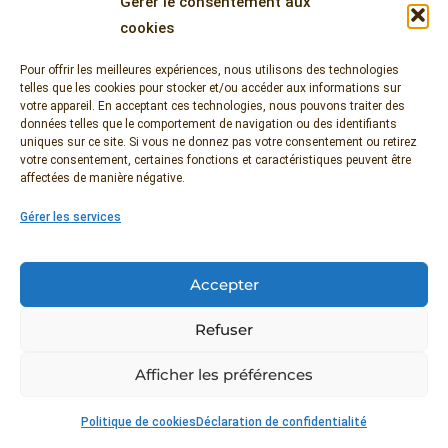
Gérer le consentement aux
Newsletter
cookies
Pour offrir les meilleures expériences, nous utilisons des technologies
telles que les cookies pour stocker et/ou accéder aux informations sur
votre appareil. En acceptant ces technologies, nous pouvons traiter des
données telles que le comportement de navigation ou des identifiants
uniques sur ce site. Si vous ne donnez pas votre consentement ou retirez
votre consentement, certaines fonctions et caractéristiques peuvent être
affectées de manière négative.
Entrez votre adresse e-mail pour rester informé
Gérer les services
de nos actualités et offres spéciales.
Accepter
Refuser
Chalet Solneige © 2026 All Rights Reserved
Afficher les préférences
Déclaration de confidentialité
Politique de cookies
Déclaration de confidentialité