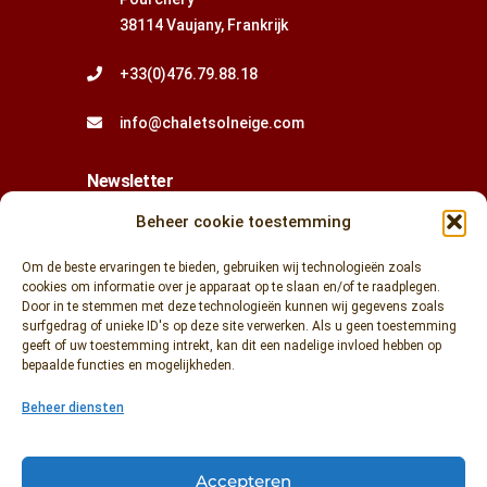
38114 Vaujany, Frankrijk
+33(0)476.79.88.18
info@chaletsolneige.com
Newsletter
Beheer cookie toestemming
Om de beste ervaringen te bieden, gebruiken wij technologieën zoals
cookies om informatie over je apparaat op te slaan en/of te raadplegen.
Door in te stemmen met deze technologieën kunnen wij gegevens zoals
surfgedrag of unieke ID's op deze site verwerken. Als u geen toestemming
geeft of uw toestemming intrekt, kan dit een nadelige invloed hebben op
bepaalde functies en mogelijkheden.
Voer uw e-mailadres in om op de hoogte te blijven
van onze nieuwtjes en speciale aanbiedingen.
Beheer diensten
Accepteren