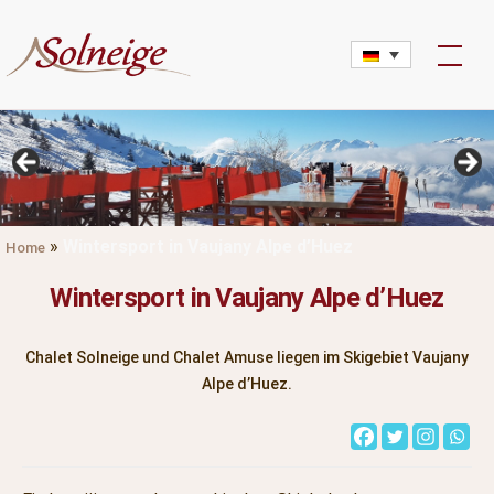
Skip
to
content
»
Wintersport in Vaujany Alpe d’Huez
Home
Wintersport in Vaujany Alpe d’Huez
Chalet Solneige und Chalet Amuse liegen im Skigebiet Vaujany
Alpe d’Huez.