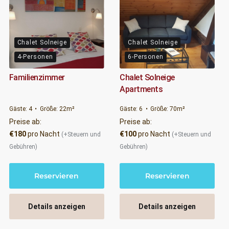
Chalet Solneige
Chalet Solneige
4-Personen
6-Personen
Familienzimmer
Chalet Solneige
Apartments
Gäste:
4
Größe:
22m²
Gäste:
6
Größe:
70m²
Preise ab:
Preise ab:
€
180
pro Nacht
€
100
pro Nacht
(+Steuern und
(+Steuern und
Gebühren)
Gebühren)
Reservieren
Reservieren
Details anzeigen
Details anzeigen