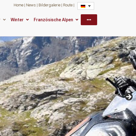
Home
News
Bildergalerie
Route
More
r
Winter
Französische Alpen